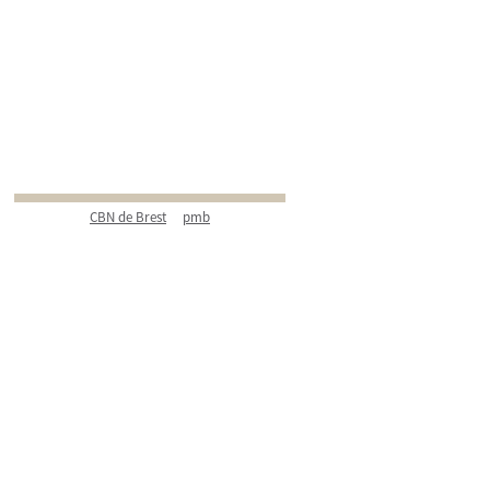
CBN de Brest
pmb