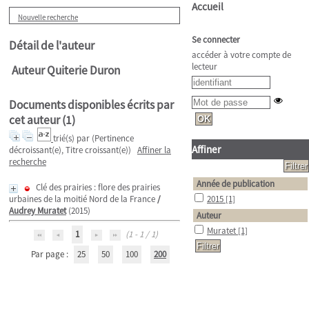
Accueil
Nouvelle recherche
Se connecter
Détail de l'auteur
accéder à votre compte de
lecteur
Auteur Quiterie Duron
Documents disponibles écrits par
cet auteur (
1
)
trié(s) par
(Pertinence
Affiner
décroissant(e), Titre croissant(e))
Affiner la
recherche
Année de publication
Clé des prairies : flore des prairies
urbaines de la moitié Nord de la France
/
2015
[1]
Audrey Muratet
(2015)
Auteur
Muratet
[1]
1
(1 - 1 / 1)
Par page :
25
50
100
200