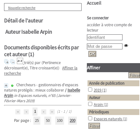
Accueil
Nouvelle recherche
Se connecter
Détail de l'auteur
accéder à votre compte de
lecteur
Auteur Isabelle Arpin
Documents disponibles écrits par
cet auteur (
1
)
trié(s) par
(Pertinence
Affiner
décroissant(e), Titre croissant(e))
Affiner la
recherche
Année de publication
Chercheurs - gestionnaires d'espaces
natures protégés : mieux collaborer
/
Isabelle
2019
[1]
Arpin
in Espaces naturels, n°65 (Janvier-
Auteur
Février-Mars 2019)
Arpin
[1]
1
(1 - 1 / 1)
Périodiques
Espaces naturels
[1]
Par page :
25
50
100
200