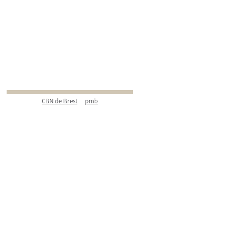
CBN de Brest
pmb