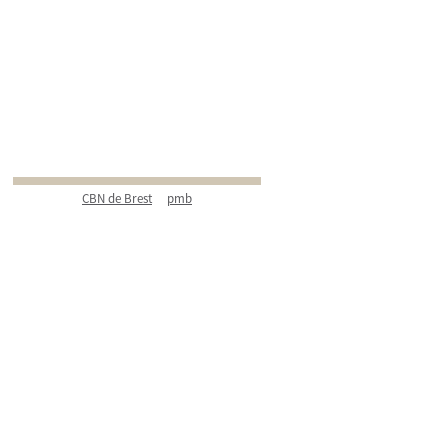
CBN de Brest
pmb