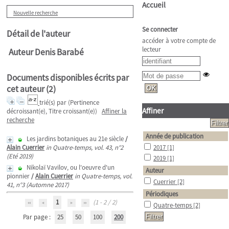
Accueil
Nouvelle recherche
Se connecter
Détail de l'auteur
accéder à votre compte de
lecteur
Auteur Denis Barabé
Documents disponibles écrits par
cet auteur (
2
)
trié(s) par
(Pertinence
Affiner
décroissant(e), Titre croissant(e))
Affiner la
recherche
Année de publication
Les jardins botaniques au 21e siècle
/
Alain Cuerrier
in Quatre-temps, vol. 43, n°2
2017
[1]
(Eté 2019)
2019
[1]
Nikolaï Vavilov, ou l'oeuvre d'un
Auteur
pionnier
/
Alain Cuerrier
in Quatre-temps, vol.
Cuerrier
[2]
41, n°3 (Automne 2017)
Périodiques
1
(1 - 2 / 2)
Quatre-temps
[2]
Par page :
25
50
100
200