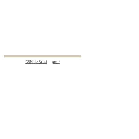
CBN de Brest
pmb