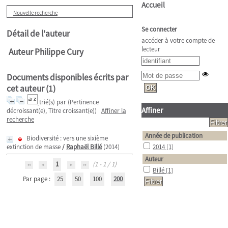
Accueil
Nouvelle recherche
Se connecter
Détail de l'auteur
accéder à votre compte de
lecteur
Auteur Philippe Cury
Documents disponibles écrits par
cet auteur (
1
)
trié(s) par
(Pertinence
Affiner
décroissant(e), Titre croissant(e))
Affiner la
recherche
Année de publication
Biodiversité : vers une sixième
extinction de masse
/
Raphaël Billé
(2014)
2014
[1]
Auteur
1
(1 - 1 / 1)
Billé
[1]
Par page :
25
50
100
200