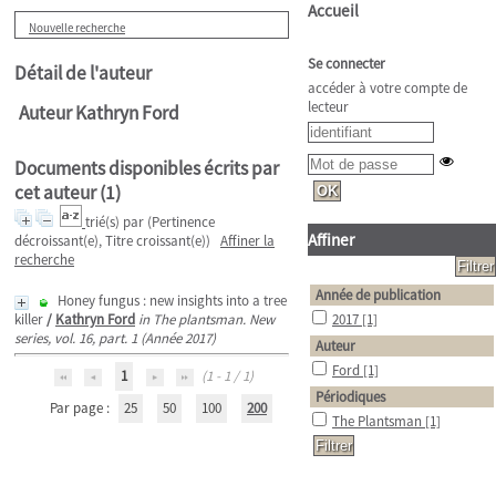
Accueil
Nouvelle recherche
Se connecter
Détail de l'auteur
accéder à votre compte de
lecteur
Auteur Kathryn Ford
Documents disponibles écrits par
cet auteur (
1
)
trié(s) par
(Pertinence
Affiner
décroissant(e), Titre croissant(e))
Affiner la
recherche
Année de publication
Honey fungus : new insights into a tree
killer
/
Kathryn Ford
in The plantsman. New
2017
[1]
series, vol. 16, part. 1 (Année 2017)
Auteur
Ford
[1]
1
(1 - 1 / 1)
Périodiques
Par page :
25
50
100
200
The Plantsman
[1]