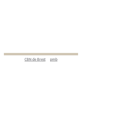
CBN de Brest
pmb