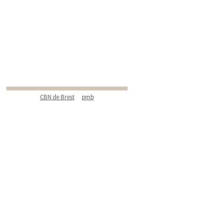
CBN de Brest
pmb