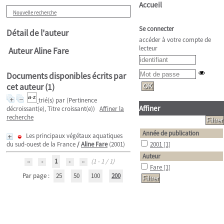
Accueil
Nouvelle recherche
Se connecter
Détail de l'auteur
accéder à votre compte de
lecteur
Auteur Aline Fare
Documents disponibles écrits par
cet auteur (
1
)
trié(s) par
(Pertinence
Affiner
décroissant(e), Titre croissant(e))
Affiner la
recherche
Année de publication
Les principaux végétaux aquatiques
du sud-ouest de la France
/
Aline Fare
(2001)
2001
[1]
Auteur
1
(1 - 1 / 1)
Fare
[1]
Par page :
25
50
100
200