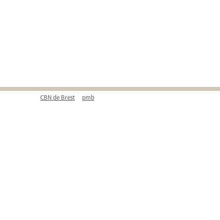
CBN de Brest
pmb