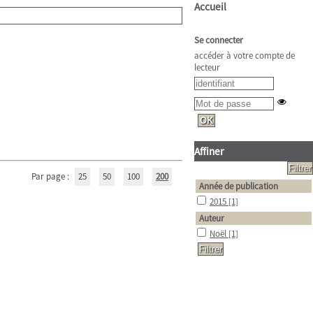
Accueil
Se connecter
accéder à votre compte de
lecteur
Affiner
Par page :
25
50
100
200
Année de publication
2015
[1]
Auteur
Noël
[1]