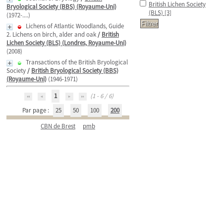
British Lichen Society
Bryological Society (BBS) (Royaume-Uni)
(BLS)
[3]
(1972-....)
Lichens of Atlantic Woodlands, Guide
2. Lichens on birch, alder and oak
/
British
Lichen Society (BLS) (Londres, Royaume-Uni)
(2008)
Transactions of the British Bryological
Society
/
British Bryological Society (BBS)
(Royaume-Uni)
(1946-1971)
1
(1 - 6 / 6)
Par page :
25
50
100
200
CBN de Brest
pmb