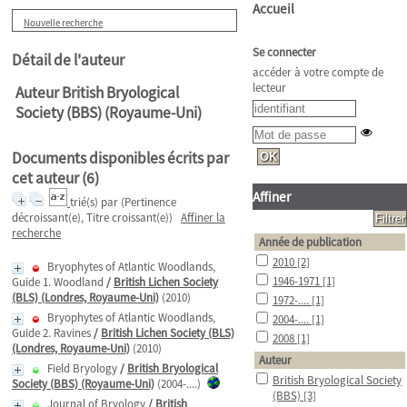
Accueil
Nouvelle recherche
Se connecter
Détail de l'auteur
accéder à votre compte de
lecteur
Auteur British Bryological
Society (BBS) (Royaume-Uni)
Documents disponibles écrits par
cet auteur (
6
)
Affiner
trié(s) par
(Pertinence
décroissant(e), Titre croissant(e))
Affiner la
recherche
Année de publication
2010
[2]
Bryophytes of Atlantic Woodlands,
1946-1971
[1]
Guide 1. Woodland
/
British Lichen Society
(BLS) (Londres, Royaume-Uni)
(2010)
1972-....
[1]
Bryophytes of Atlantic Woodlands,
2004-....
[1]
Guide 2. Ravines
/
British Lichen Society (BLS)
2008
[1]
(Londres, Royaume-Uni)
(2010)
Auteur
Field Bryology
/
British Bryological
British Bryological Society
Society (BBS) (Royaume-Uni)
(2004-....)
(BBS)
[3]
Journal of Bryology
/
British