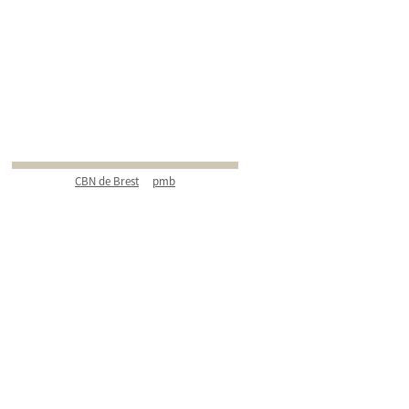
CBN de Brest
pmb