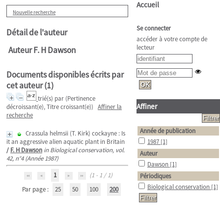
Accueil
Nouvelle recherche
Se connecter
Détail de l'auteur
accéder à votre compte de
lecteur
Auteur F. H Dawson
Documents disponibles écrits par
cet auteur (
1
)
trié(s) par
(Pertinence
Affiner
décroissant(e), Titre croissant(e))
Affiner la
recherche
Année de publication
Crassula helmsii (T. Kirk) cockayne : Is
it an aggressive alien aquatic plant in Britain
1987
[1]
/
F. H Dawson
in Biological conservation, vol.
Auteur
42, n°4 (Année 1987)
Dawson
[1]
1
(1 - 1 / 1)
Périodiques
Biological conservation
[1]
Par page :
25
50
100
200