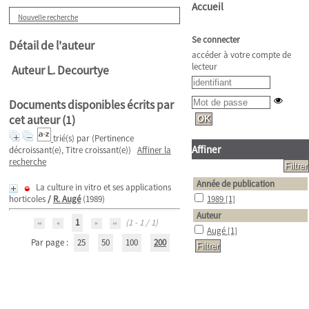
Accueil
Nouvelle recherche
Se connecter
Détail de l'auteur
accéder à votre compte de
lecteur
Auteur L. Decourtye
Documents disponibles écrits par
cet auteur (
1
)
trié(s) par
(Pertinence
Affiner
décroissant(e), Titre croissant(e))
Affiner la
recherche
Année de publication
La culture in vitro et ses applications
horticoles
/
R. Augé
(1989)
1989
[1]
Auteur
1
(1 - 1 / 1)
Augé
[1]
Par page :
25
50
100
200