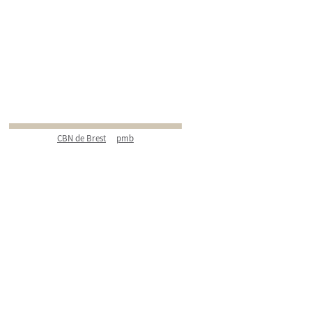
CBN de Brest
pmb