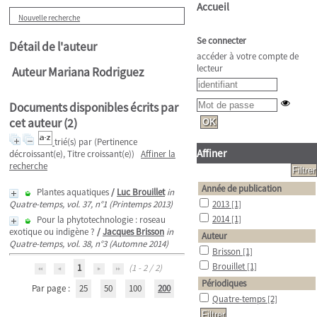
Accueil
Nouvelle recherche
Se connecter
Détail de l'auteur
accéder à votre compte de
lecteur
Auteur Mariana Rodriguez
Documents disponibles écrits par
cet auteur (
2
)
trié(s) par
(Pertinence
Affiner
décroissant(e), Titre croissant(e))
Affiner la
recherche
Année de publication
Plantes aquatiques
/
Luc Brouillet
in
Quatre-temps, vol. 37, n°1 (Printemps 2013)
2013
[1]
2014
[1]
Pour la phytotechnologie : roseau
exotique ou indigène ?
/
Jacques Brisson
in
Auteur
Quatre-temps, vol. 38, n°3 (Automne 2014)
Brisson
[1]
Brouillet
[1]
1
(1 - 2 / 2)
Périodiques
Par page :
25
50
100
200
Quatre-temps
[2]