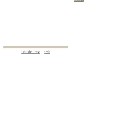
CBN de Brest
pmb