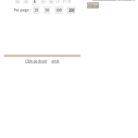
1
(1 - 3 / 3)
Par page :
25
50
100
200
CBN de Brest
pmb