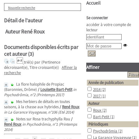
Accueil
Nouvelle recherche
Se connecter
Détail de l'auteur
accéder à votre compte de
lecteur
Auteur René Roux
Documents disponibles écrits par
cet auteur (
3
)
trié(s) par
(Pertinence
Affiner
décroissant(e), Titre croissant(e))
Affiner la
recherche
Année de publication
La flore halophile de Propiac
(Baronnies, Drôme)
/
Louisette Bart-Petit
in
2014
[2]
Psychodrômia, n°2 (Printemps 2017)
2017
[1]
Mes herbiers de détails en toutes
Auteur
saisons, à la chasse aux hybrides
/
René Roux
Roux
[2]
in La Garance Voyageuse, n°106 (Eté 2014)
Bart-Petit
[1]
Notes sur Rosa trachyphylla Rau
/
René Roux
in Psychodrômia, n°1 (Printemps
Périodiques
2014)
Psychodrômia
[2]
La Garance Voyageuse
[1]