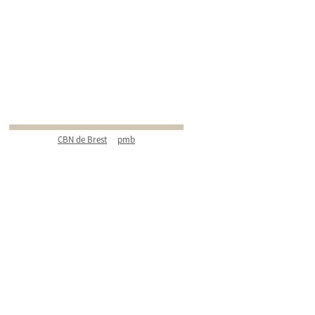
CBN de Brest
pmb