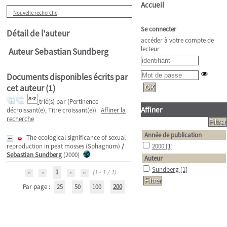
Accueil
Nouvelle recherche
Se connecter
Détail de l'auteur
accéder à votre compte de
lecteur
Auteur Sebastian Sundberg
Documents disponibles écrits par
cet auteur (
1
)
trié(s) par
(Pertinence
Affiner
décroissant(e), Titre croissant(e))
Affiner la
recherche
Année de publication
The ecological significance of sexual
reproduction in peat mosses (Sphagnum)
/
2000
[1]
Sebastian Sundberg
(2000)
Auteur
Sundberg
[1]
1
(1 - 1 / 1)
Par page :
25
50
100
200