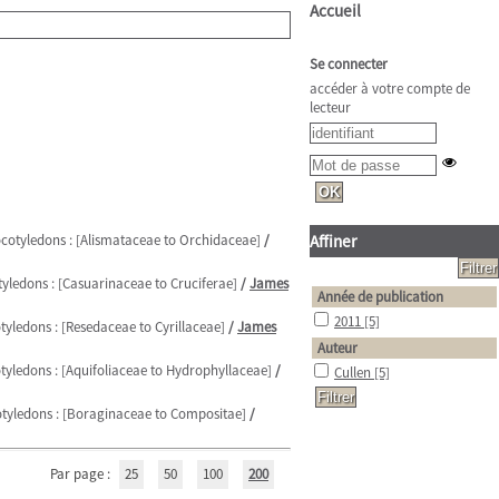
Accueil
Se connecter
accéder à votre compte de
lecteur
ocotyledons : [Alismataceae to Orchidaceae]
/
Affiner
tyledons : [Casuarinaceae to Cruciferae]
/
James
Année de publication
2011
[5]
tyledons : [Resedaceae to Cyrillaceae]
/
James
Auteur
otyledons : [Aquifoliaceae to Hydrophyllaceae]
/
Cullen
[5]
cotyledons : [Boraginaceae to Compositae]
/
Par page :
25
50
100
200