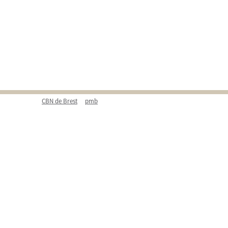
CBN de Brest
pmb