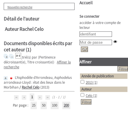
Accueil
Nouvelle recherche
Se connecter
Détail de l'auteur
accéder à votre compte de
lecteur
Auteur Rachel Celo
Documents disponibles écrits par
cet auteur (
1
)
trié(s) par
(Pertinence
Affiner
décroissant(e), Titre croissant(e))
Affiner la
recherche
Année de publication
L’Asphodèle d’Arrondeau, Asphodelus
arrondeaui-Lloyd : état des lieux dans le
2013
[1]
Morbihan
/
Rachel Celo
(2013)
Auteur
Celo
[1]
1
(1 - 1 / 1)
Par page :
25
50
100
200