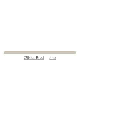
CBN de Brest
pmb