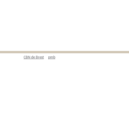
CBN de Brest
pmb