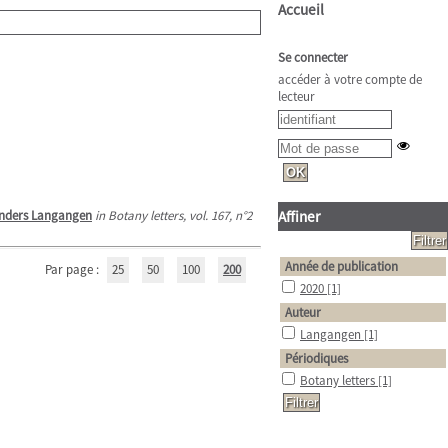
Accueil
Se connecter
accéder à votre compte de
lecteur
nders Langangen
in Botany letters, vol. 167, n°2
Affiner
Année de publication
Par page :
25
50
100
200
2020
[1]
Auteur
Langangen
[1]
Périodiques
Botany letters
[1]