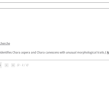
echerche
identifies Chara aspera and Chara canescens with unusual morphological traits
/
A
1
(1 - 1 / 1)