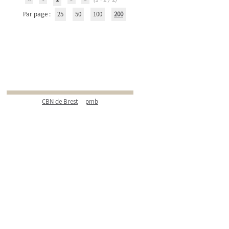
Par page :
25
50
100
200
CBN de Brest
pmb