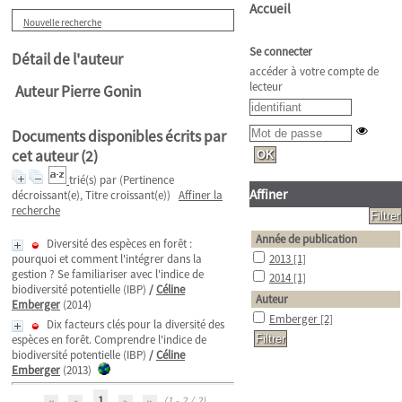
Accueil
Nouvelle recherche
Se connecter
Détail de l'auteur
accéder à votre compte de
lecteur
Auteur Pierre Gonin
Documents disponibles écrits par
cet auteur (
2
)
trié(s) par
(Pertinence
Affiner
décroissant(e), Titre croissant(e))
Affiner la
recherche
Année de publication
Diversité des espèces en forêt :
pourquoi et comment l'intégrer dans la
2013
[1]
gestion ? Se familiariser avec l'indice de
2014
[1]
biodiversité potentielle (IBP)
/
Céline
Auteur
Emberger
(2014)
Emberger
[2]
Dix facteurs clés pour la diversité des
espèces en forêt. Comprendre l'indice de
biodiversité potentielle (IBP)
/
Céline
Emberger
(2013)
1
(1 - 2 / 2)