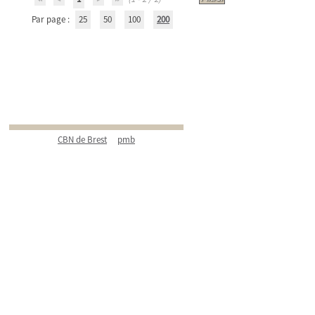
Par page :
25
50
100
200
CBN de Brest
pmb