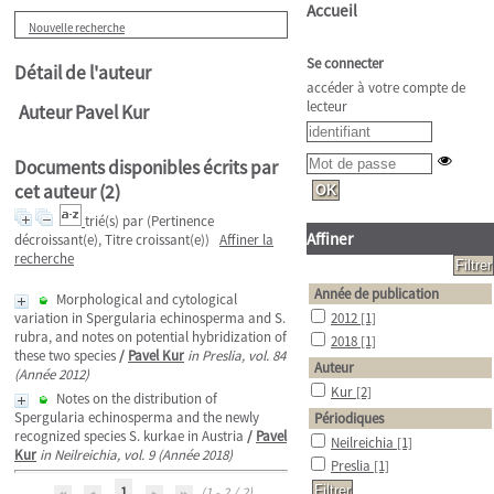
Accueil
Nouvelle recherche
Se connecter
Détail de l'auteur
accéder à votre compte de
lecteur
Auteur Pavel Kur
Documents disponibles écrits par
cet auteur (
2
)
trié(s) par
(Pertinence
Affiner
décroissant(e), Titre croissant(e))
Affiner la
recherche
Année de publication
Morphological and cytological
variation in Spergularia echinosperma and S.
2012
[1]
rubra, and notes on potential hybridization of
2018
[1]
these two species
/
Pavel Kur
in Preslia, vol. 84
Auteur
(Année 2012)
Kur
[2]
Notes on the distribution of
Spergularia echinosperma and the newly
Périodiques
recognized species S. kurkae in Austria
/
Pavel
Neilreichia
[1]
Kur
in Neilreichia, vol. 9 (Année 2018)
Preslia
[1]
1
(1 - 2 / 2)