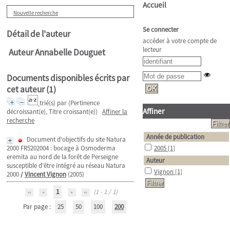
Accueil
Nouvelle recherche
Se connecter
Détail de l'auteur
accéder à votre compte de
lecteur
Auteur Annabelle Douguet
Documents disponibles écrits par
cet auteur (
1
)
trié(s) par
(Pertinence
Affiner
décroissant(e), Titre croissant(e))
Affiner la
recherche
Année de publication
Document d'objectifs du site Natura
2000 FR5202004 : bocage à Osmoderma
2005
[1]
eremita au nord de la forêt de Perseigne
Auteur
susceptible d'être intégré au réseau Natura
Vignon
[1]
2000
/
Vincent Vignon
(2005)
1
(1 - 1 / 1)
Par page :
25
50
100
200