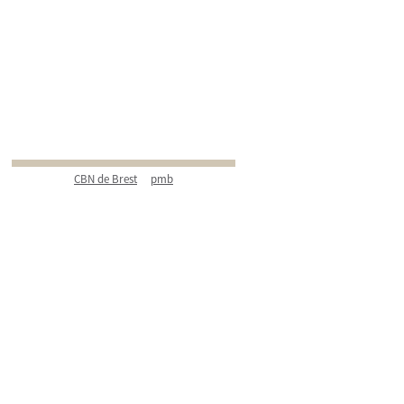
CBN de Brest
pmb