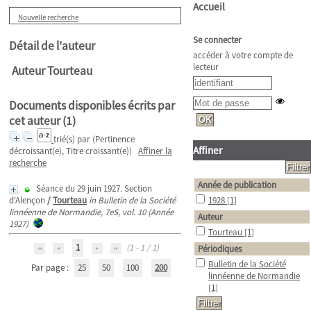
Accueil
Nouvelle recherche
Se connecter
Détail de l'auteur
accéder à votre compte de
lecteur
Auteur Tourteau
Documents disponibles écrits par
cet auteur (
1
)
trié(s) par
(Pertinence
Affiner
décroissant(e), Titre croissant(e))
Affiner la
recherche
Année de publication
Séance du 29 juin 1927. Section
d'Alençon
/
Tourteau
in Bulletin de la Société
1928
[1]
linnéenne de Normandie, 7eS, vol. 10 (Année
Auteur
1927)
Tourteau
[1]
1
(1 - 1 / 1)
Périodiques
Bulletin de la Société
Par page :
25
50
100
200
linnéenne de Normandie
[1]