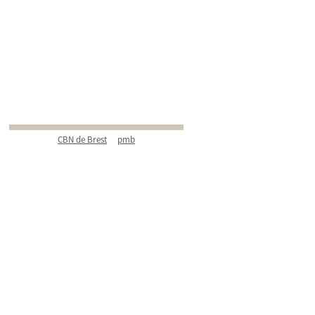
CBN de Brest
pmb