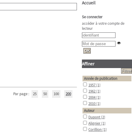
Accueil
Se connecter
accéder à votre compte de
lecteur
Affiner
Année de publication
1957
[1]
1962
[1]
Par page :
25
50
100
200
2004
[1]
2010
[1]
Auteur
Dupont
[2]
Alignier
[1]
Corillion
[1]