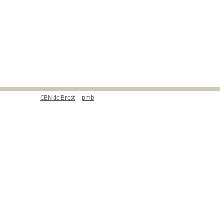
CBN de Brest
pmb