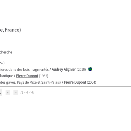
e, France)
echerche
57)
stières dans des bois fragmentés
/
Audrey Alignier
(2010)
tlantique
/
Pierre Dupont
(1962)
des gaves, Pays de Mixe et Saint-Palais)
/
Pierre Dupont
(2004)
1
(1 - 4 / 4)