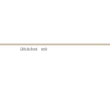
CBN de Brest
pmb