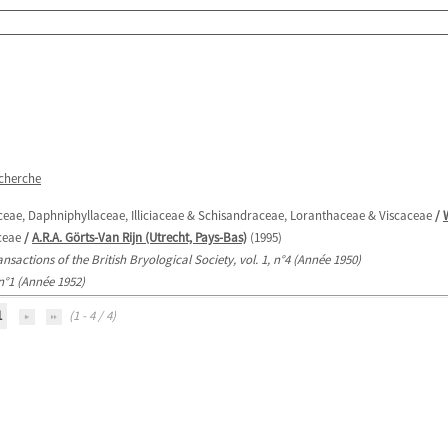
echerche
naceae, Daphniphyllaceae, Illiciaceae & Schisandraceae, Loranthaceae & Viscaceae
/
ceae
/
A.R.A. Görts-Van Rijn (Utrecht, Pays-Bas)
(1995)
ansactions of the British Bryological Society, vol. 1, n°4 (Année 1950)
 n°1 (Année 1952)
1
(1 - 4 / 4)