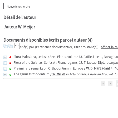
Nouvelle recherche
Détail de l'auteur
Auteur W. Meijer
Documents disponibles écrits par cet auteur (
4
)
trié(s) par
(Pertinence décroissant(e), Titre croissant(e))
Affiner la r
Flora Malesiana, series I : Seed Plants, volume 13. Rafflesiaceae, Boragi
Flora of the Guianas. Series A : Phanerogams, 17. Tiliaceae, Dipterocarpa
Preliminary remarks on Orthodontium in Europe
/
W. D. Margadant
in Tr
The genus Orthodontium
/
W. Meijer
in Acta botanica neerlandica, vol. 1,