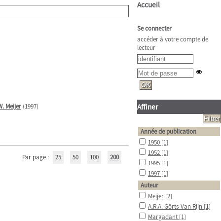
Accueil
Se connecter
accéder à votre compte de
lecteur
W. Meijer
(1997)
Affiner
Année de publication
1950
[1]
1952
[1]
Par page :
25
50
100
200
1995
[1]
1997
[1]
Auteur
Meijer
[2]
A.R.A. Görts-Van Rijn
[1]
Margadant
[1]