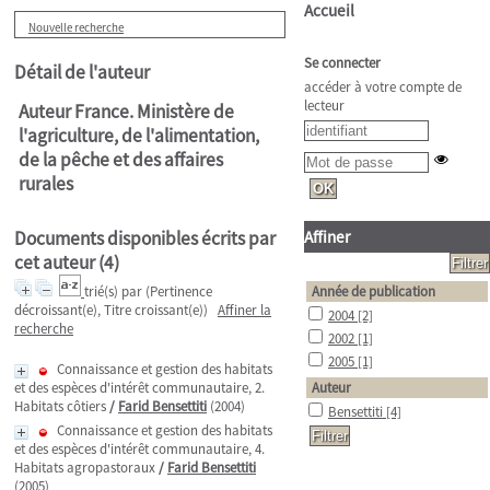
Accueil
Nouvelle recherche
Se connecter
Détail de l'auteur
accéder à votre compte de
lecteur
Auteur France. Ministère de
l'agriculture, de l'alimentation,
de la pêche et des affaires
rurales
Documents disponibles écrits par
Affiner
cet auteur (
4
)
trié(s) par
(Pertinence
Année de publication
décroissant(e), Titre croissant(e))
Affiner la
2004
[2]
recherche
2002
[1]
2005
[1]
Connaissance et gestion des habitats
et des espèces d'intérêt communautaire, 2.
Auteur
Habitats côtiers
/
Farid Bensettiti
(2004)
Bensettiti
[4]
Connaissance et gestion des habitats
et des espèces d'intérêt communautaire, 4.
Habitats agropastoraux
/
Farid Bensettiti
(2005)