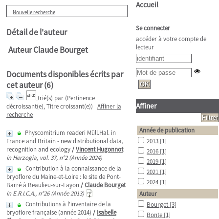
Accueil
Nouvelle recherche
Se connecter
Détail de l'auteur
accéder à votre compte de
lecteur
Auteur Claude Bourget
Documents disponibles écrits par
cet auteur (
6
)
trié(s) par
(Pertinence
Affiner
décroissant(e), Titre croissant(e))
Affiner la
recherche
Année de publication
Physcomitrium readeri Müll.Hal. in
France and Britain - new distributional data,
2013
[1]
recognition and ecology
/
Vincent Hugonnot
2016
[1]
in Herzogia, vol. 37, n°2 (Année 2024)
2019
[1]
Contribution à la connaissance de la
2021
[1]
bryoflore du Maine-et-Loire : le site de Pont-
2024
[1]
Barré à Beaulieu-sur-Layon
/
Claude Bourget
in E.R.I.C.A., n°26 (Année 2013)
Auteur
Contributions à l'inventaire de la
Bourget
[3]
bryoflore française (année 2014)
/
Isabelle
Bonte
[1]