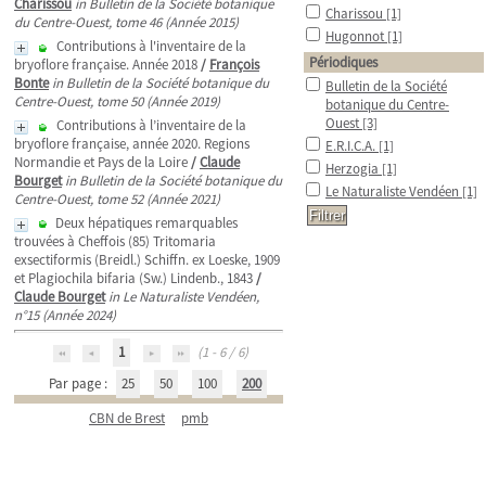
Charissou
in Bulletin de la Société botanique
Charissou
[1]
du Centre-Ouest, tome 46 (Année 2015)
Hugonnot
[1]
Contributions à l'inventaire de la
Périodiques
bryoflore française. Année 2018
/
François
Bonte
in Bulletin de la Société botanique du
Bulletin de la Société
Centre-Ouest, tome 50 (Année 2019)
botanique du Centre-
Ouest
[3]
Contributions à l’inventaire de la
bryoflore française, année 2020. Regions
E.R.I.C.A.
[1]
Normandie et Pays de la Loire
/
Claude
Herzogia
[1]
Bourget
in Bulletin de la Société botanique du
Le Naturaliste Vendéen
[1]
Centre-Ouest, tome 52 (Année 2021)
Deux hépatiques remarquables
trouvées à Cheffois (85) Tritomaria
exsectiformis (Breidl.) Schiffn. ex Loeske, 1909
et Plagiochila bifaria (Sw.) Lindenb., 1843
/
Claude Bourget
in Le Naturaliste Vendéen,
n°15 (Année 2024)
1
(1 - 6 / 6)
Par page :
25
50
100
200
CBN de Brest
pmb