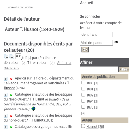
Accueil
Nouvelle recherche
Se connecter
Détail de l'auteur
accéder à votre compte de
lecteur
Auteur T. Husnot (1840-1929)
Documents disponibles écrits par
cet auteur (
20
)
trié(s) par
(Pertinence
Affiner
décroissant(e), Titre croissant(e))
Affiner la
recherche
Année de publication
Aperçu sur la flore du département du
Calvados. Phanérogames et muscinées
/
T.
1880
[3]
Husnot
(1894)
1881
[2]
Catalogue analytique des hépatiques
1882
[2]
du Nord-Ouest
/
T. Husnot
in Bulletin de la
1894
[2]
Société linnéenne de Normandie, 3eS, vol. 5
1870
[1]
(Années 1880-81)
[+]
Catalogue analytique des hépatiques
du nord-ouest
/
T. Husnot
(1881)
Auteur
Catalogue des cryptogames recueillis
Husnot
[20]