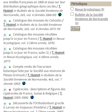
aux Antilles françaises en 1868 et essai sur leur
Périodiques
distribution géographique dans ces iles
/
T.
Revue bryologique
[8]
Husnot
in Bulletin de la Société linnéenne de
Bulletin de la Société
Normandie, 2eS, vol. 4 (Années 1868-69)
linnéenne de Normandie
Catalogue des mousses du Calvados
/
[6]
T. Husnot
in Bulletin de la Société linnéenne
de Normandie, 2eS, vol. 8 (Années 1873-74)
Catalogue des mousses récoltées
jusqu'à ce jour en France
/
T. Husnot
in Revue
bryologique, vol. 3 (3ème année, 1876)
Catalogue des mousses récoltées
jusqu'à ce jour en France, suite (1)
/
T. Husnot
in Revue bryologique, vol. 4 (4ème année,
1877)
Compte rendu de l'excursion
botanique faite par la Société aux environs de
Plessis-Grimoult
/
T. Husnot
in Bulletin de la
Société linnéenne de Normandie, 4eS, vol. 7
(Année 1893)
Cypéracées : descriptions et figures des
cypéracées de France, Suisse & Belgique
/
T.
Husnot
(1905-1906)
Découverte de l’Orthodontium gracile
à Larvez-en-Guipavas (Finistère)
/
T. Husnot
in
Revue bryologique, vol. 7 (7ème année, 1880)