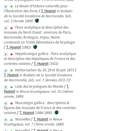
Le dessin d'histoire naturelle pour
l'illustration des livres
/
T. Husnot
in Bulletin
de la Société linnéenne de Normandie, 5eS,
vol. 3 (Année 1899)
Flore analytique et descriptive des
mousses du Nord-Ouest : environs de Paris,
Normandie, Bretagne, Anjou, Maine
contenant un Traité élémentaire de bryologie
/
T. Husnot
(1882)
Hepaticologia gallica : flore analytique
et descriptive des hépatiques de France et des
contrées voisines
/
T. Husnot
(1922)
Herborisation du 29, 29 et 30 juin 1873
/
T. Husnot
in Bulletin de la Société linnéenne
de Normandie, 2eS, vol. 7 (Années 1872-73)
Liste des bryologues du Monde
/
T.
Husnot
in Revue bryologique, vol. 16 (16ème
année, 1889)
Muscologia gallica : descriptions &
figures des mousses de France et des contrées
voisines
/
T. Husnot
(1884-1890)
Nouvelles
/
T. Husnot
in Revue
bryologique, vol. 7 (7ème année, 1880)
Nouvelles
/
T. Husnot
in Revue