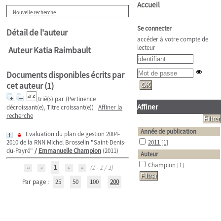
Accueil
Nouvelle recherche
Se connecter
Détail de l'auteur
accéder à votre compte de
lecteur
Auteur Katia Raimbault
Documents disponibles écrits par
cet auteur (
1
)
trié(s) par
(Pertinence
Affiner
décroissant(e), Titre croissant(e))
Affiner la
recherche
Année de publication
Evaluation du plan de gestion 2004-
2010 de la RNN Michel Brosselin "Saint-Denis-
2011
[1]
du-Payré"
/
Emmanuelle Champion
(2011)
Auteur
Champion
[1]
1
(1 - 1 / 1)
Par page :
25
50
100
200