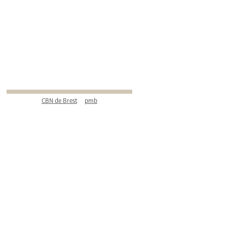
CBN de Brest
pmb