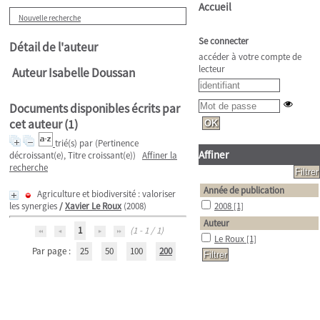
Accueil
Nouvelle recherche
Se connecter
Détail de l'auteur
accéder à votre compte de
lecteur
Auteur Isabelle Doussan
Documents disponibles écrits par
cet auteur (
1
)
trié(s) par
(Pertinence
Affiner
décroissant(e), Titre croissant(e))
Affiner la
recherche
Année de publication
Agriculture et biodiversité : valoriser
les synergies
/
Xavier Le Roux
(2008)
2008
[1]
Auteur
1
(1 - 1 / 1)
Le Roux
[1]
Par page :
25
50
100
200