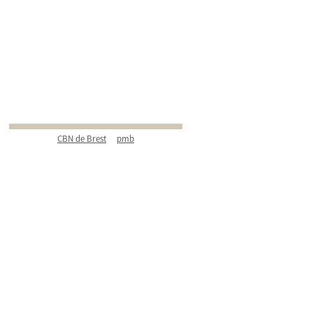
CBN de Brest
pmb