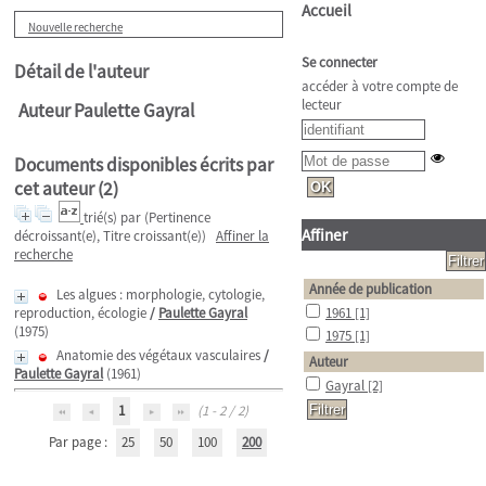
Accueil
Nouvelle recherche
Se connecter
Détail de l'auteur
accéder à votre compte de
lecteur
Auteur Paulette Gayral
Documents disponibles écrits par
cet auteur (
2
)
trié(s) par
(Pertinence
Affiner
décroissant(e), Titre croissant(e))
Affiner la
recherche
Année de publication
Les algues : morphologie, cytologie,
reproduction, écologie
/
Paulette Gayral
1961
[1]
(1975)
1975
[1]
Anatomie des végétaux vasculaires
/
Auteur
Paulette Gayral
(1961)
Gayral
[2]
1
(1 - 2 / 2)
Par page :
25
50
100
200