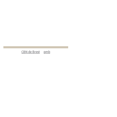
CBN de Brest
pmb