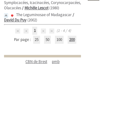
Symplocacées, Icacinacées, Corynocarpacées,
Olacacées
/
Michèle Lescot
(1980)
The Leguminosae of Madagascar
/
David Du Puy
(2002)
1
(1 - 4 / 4)
Par page :
25
50
100
200
CBN de Brest
pmb