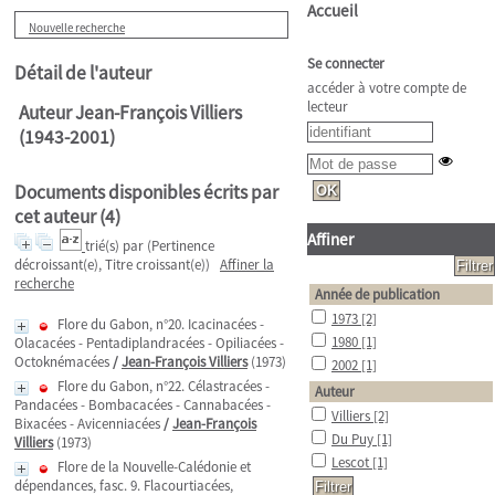
Accueil
Nouvelle recherche
Se connecter
Détail de l'auteur
accéder à votre compte de
lecteur
Auteur Jean-François Villiers
(1943-2001)
Documents disponibles écrits par
cet auteur (
4
)
Affiner
trié(s) par
(Pertinence
décroissant(e), Titre croissant(e))
Affiner la
recherche
Année de publication
1973
[2]
Flore du Gabon, n°20. Icacinacées -
1980
[1]
Olacacées - Pentadiplandracées - Opiliacées -
Octoknémacées
/
Jean-François Villiers
(1973)
2002
[1]
Flore du Gabon, n°22. Célastracées -
Auteur
Pandacées - Bombacacées - Cannabacées -
Villiers
[2]
Bixacées - Avicenniacées
/
Jean-François
Du Puy
[1]
Villiers
(1973)
Lescot
[1]
Flore de la Nouvelle-Calédonie et
dépendances, fasc. 9. Flacourtiacées,