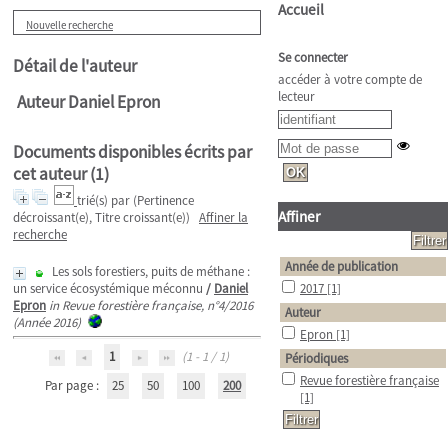
Accueil
Nouvelle recherche
Se connecter
Détail de l'auteur
accéder à votre compte de
lecteur
Auteur Daniel Epron
Documents disponibles écrits par
cet auteur (
1
)
trié(s) par
(Pertinence
Affiner
décroissant(e), Titre croissant(e))
Affiner la
recherche
Année de publication
Les sols forestiers, puits de méthane :
un service écosystémique méconnu
/
Daniel
2017
[1]
Epron
in Revue forestière française, n°4/2016
Auteur
(Année 2016)
Epron
[1]
1
(1 - 1 / 1)
Périodiques
Revue forestière française
Par page :
25
50
100
200
[1]