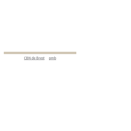
CBN de Brest
pmb