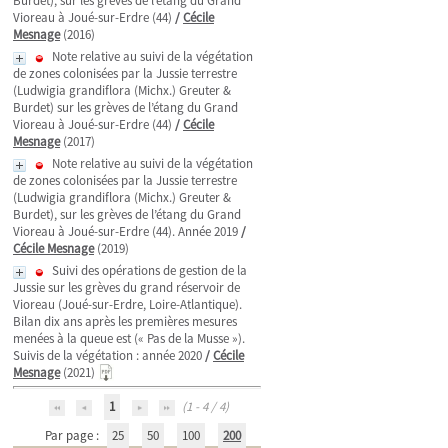
Burdet), sur les grèves de l’étang du Grand
Vioreau à Joué-sur-Erdre (44)
/
Cécile
Mesnage
(2016)
Note relative au suivi de la végétation
de zones colonisées par la Jussie terrestre
(Ludwigia grandiflora (Michx.) Greuter &
Burdet) sur les grèves de l’étang du Grand
Vioreau à Joué-sur-Erdre (44)
/
Cécile
Mesnage
(2017)
Note relative au suivi de la végétation
de zones colonisées par la Jussie terrestre
(Ludwigia grandiflora (Michx.) Greuter &
Burdet), sur les grèves de l’étang du Grand
Vioreau à Joué-sur-Erdre (44). Année 2019
/
Cécile Mesnage
(2019)
Suivi des opérations de gestion de la
Jussie sur les grèves du grand réservoir de
Vioreau (Joué-sur-Erdre, Loire-Atlantique).
Bilan dix ans après les premières mesures
menées à la queue est (« Pas de la Musse »).
Suivis de la végétation : année 2020
/
Cécile
Mesnage
(2021)
1
(1 - 4 / 4)
Par page :
25
50
100
200