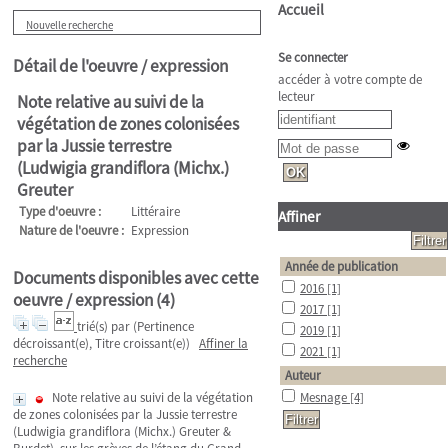
Accueil
Nouvelle recherche
Se connecter
Détail de l'oeuvre / expression
accéder à votre compte de
lecteur
Note relative au suivi de la
végétation de zones colonisées
par la Jussie terrestre
(Ludwigia grandiflora (Michx.)
Greuter
Type d'oeuvre :
Littéraire
Affiner
Nature de l'oeuvre :
Expression
Année de publication
Documents disponibles avec cette
2016
[1]
oeuvre / expression (
4
)
2017
[1]
trié(s) par
(Pertinence
2019
[1]
décroissant(e), Titre croissant(e))
Affiner la
2021
[1]
recherche
Auteur
Note relative au suivi de la végétation
Mesnage
[4]
de zones colonisées par la Jussie terrestre
(Ludwigia grandiflora (Michx.) Greuter &