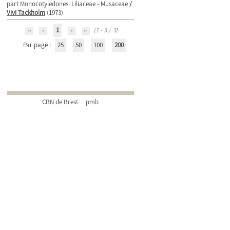
part Monocotyledones. Liliaceae - Musaceae
/
Vivi Tackholm
(1973)
1
(1 - 3 / 3)
Par page :
25
50
100
200
CBN de Brest
pmb