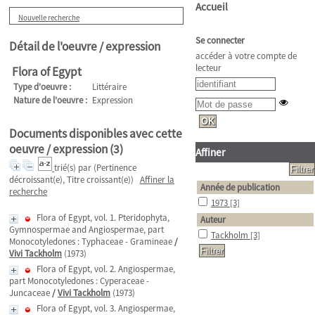
Accueil
Nouvelle recherche
Se connecter
Détail de l'oeuvre / expression
accéder à votre compte de
lecteur
Flora of Egypt
Type d'oeuvre :
Littéraire
Nature de l'oeuvre :
Expression
Documents disponibles avec cette
oeuvre / expression (
3
)
Affiner
trié(s) par
(Pertinence
décroissant(e), Titre croissant(e))
Affiner la
Année de publication
recherche
1973
[3]
Flora of Egypt, vol. 1. Pteridophyta,
Auteur
Gymnospermae and Angiospermae, part
Tackholm
[3]
Monocotyledones : Typhaceae - Gramineae
/
Vivi Tackholm
(1973)
Flora of Egypt, vol. 2. Angiospermae,
part Monocotyledones : Cyperaceae -
Juncaceae
/
Vivi Tackholm
(1973)
Flora of Egypt, vol. 3. Angiospermae,