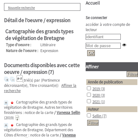
Accueil
Nouvelle recherche
Se connecter
Détail de l'oeuvre / expression
accéder à votre compte de
lecteur
Cartographie des grands types
de végétation de Bretagne
Type d'oeuvre :
Littéraire
Nature de l'oeuvre :
Expression
Documents disponibles avec cette
Affiner
oeuvre / expression (
7
)
trié(s) par
(Pertinence
Année de publication
décroissant(e), Titre croissant(e))
Affiner la
2019
[3]
recherche
2020
[3]
2021
[1]
Cartographie des grands types de
végétation de Bretagne. Autres territoires
Auteur
finistériens : notice de la carte
/
Vanessa Sellin
Sellin
[7]
(2019)
Cartographie des grands types de
végétation de Bretagne. Département des
Côtes d'Armor : notice de la carte
/
Vanessa