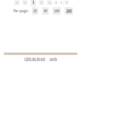
1
(1 - 1 / 1)
Par page :
25
50
100
200
CBN de Brest
pmb