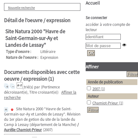
Accueil
Nouvelle recherche
Se connecter
Détail de l'oeuvre / expression
accéder à votre compte de
lecteur
Site Natura 2000 "Havre de
Saint-Germain-sur-Ay et
Landes de Lessay"
Type d'oeuvre :
Littéraire
Nature de l'oeuvre :
Expression
Affiner
Documents disponibles avec cette
oeuvre / expression (
1
)
Année de publication
trié(s) par
(Pertinence
2007
[1]
décroissant(e), Titre croissant(e))
Affiner la
Auteur
recherche
Chamiot-Prieur
[1]
Site Natura 2000 "Havre de Saint-
Germain-sur-Ay et Landes de Lessay". Révision
du 1er plan de getion du site de la lande du
Camp à Lessay (département de la Manche)
/
Aurélie Chamiot-Prieur
(2007)