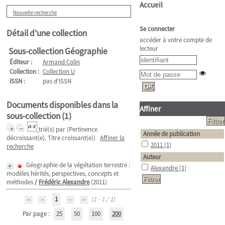
Accueil
Nouvelle recherche
Se connecter
Détail d'une collection
accéder à votre compte de
lecteur
Sous-collection Géographie
Éditeur :
Armand Colin
Collection :
Collection U
ISSN :
pas d'ISSN
Documents disponibles dans la
Affiner
sous-collection (
1
)
trié(s) par
(Pertinence
Année de publication
décroissant(e), Titre croissant(e))
Affiner la
2011
[1]
recherche
Auteur
Géographie de la végétation terrestre :
Alexandre
[1]
modèles hérités, perspectives, concepts et
méthodes
/
Frédéric Alexandre
(2011)
1
(1 - 1 / 1)
Par page :
25
50
100
200