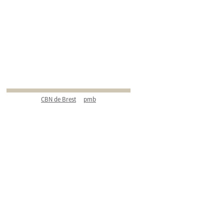
CBN de Brest
pmb