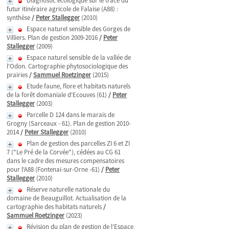
Diagnostic écologique sur le tracé du
futur itinéraire agricole de Falaise (A88) :
synthèse
/
Peter Stallegger
(2010)
Espace naturel sensible des Gorges de
Villiers. Plan de gestion 2009-2016
/
Peter
Stallegger
(2009)
Espace naturel sensible de la vallée de
l'Odon. Cartographie phytosociologique des
prairies
/
Sammuel Roetzinger
(2015)
Etude faune, flore et habitats naturels
de la forêt domaniale d'Ecouves (61)
/
Peter
Stallegger
(2003)
Parcelle D 124 dans le marais de
Grogny (Sarceaux - 61). Plan de gestion 2010-
2014
/
Peter Stallegger
(2010)
Plan de gestion des parcelles ZI 6 et ZI
7 ("Le Pré de la Corvée"), cédées au CG 61
dans le cadre des mesures compensatoires
pour l'A88 (Fontenai-sur-Orne -61)
/
Peter
Stallegger
(2010)
Réserve naturelle nationale du
domaine de Beauguillot. Actualisation de la
cartographie des habitats naturels
/
Sammuel Roetzinger
(2023)
Révision du plan de gestion de l’Espace