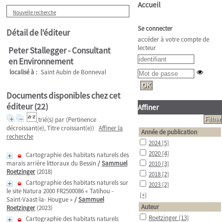
Accueil
Nouvelle recherche
Se connecter
Détail de l'éditeur
accéder à votre compte de
lecteur
Peter Stallegger - Consultant
en Environnement
localisé à :
Saint Aubin de Bonneval
Documents disponibles chez cet
éditeur (
22
)
Affiner
trié(s) par
(Pertinence
décroissant(e), Titre croissant(e))
Affiner la
Année de publication
recherche
2024
[5]
2020
[4]
Cartographie des habitats naturels des
marais arrière littoraux du Bessin
/
Sammuel
2010
[3]
Roetzinger
(2018)
2018
[2]
Cartographie des habitats naturels sur
2023
[2]
le site Natura 2000 FR2500086 « Tatihou -
[+]
Saint-Vaast-la- Hougue »
/
Sammuel
Auteur
Roetzinger
(2023)
Roetzinger
[13]
Cartographie des habitats naturels