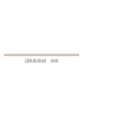
CBN de Brest
pmb