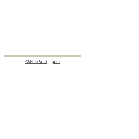
CBN de Brest
pmb