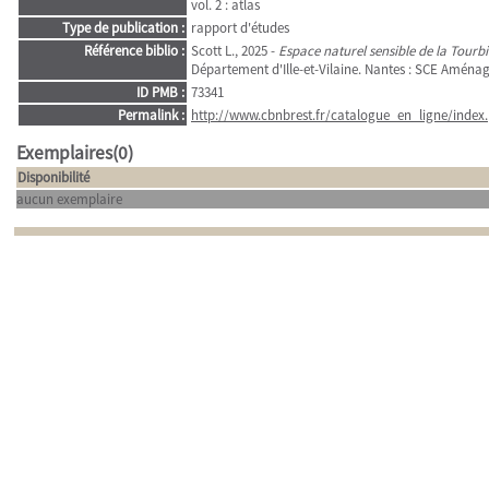
vol. 2 : atlas
Type de publication :
rapport d'études
Référence biblio :
Scott L., 2025 -
Espace naturel sensible de la Tourbi
Département d'Ille-et-Vilaine. Nantes : SCE Aména
ID PMB :
73341
Permalink :
http://www.cbnbrest.fr/catalogue_en_ligne/index.
Exemplaires(0)
Disponibilité
aucun exemplaire