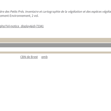
ère des Petits Prés. Inventaire et cartographie de la végétation et des espèces végéta
gement-Environnement, 2 vol.
php?lvl=notice_display&id=73341
CBN de Brest
pmb