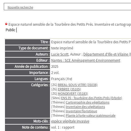
Nouvelle recherche
Espace naturel sensible de la Tourbière des Petits Prés. Inventaire et cartogra
Public
Titre :
Espace naturel sensible de la Tourbière des Petits P
Type de document :
texte imprimé
Auteurs :
Lucie Scott
, Auteur ;
Département d'Ille-et-Vilaine 
Editeur :
Nantes : SCE Aménagement-Environnement
Année de publication :
2025
Importance :
2 vol.
Langues :
Français (
fre
)
Catégories :
[ZG]
BREAL-SOUS-VITRE (35038)
[ZG]
ERBREE (35105)
[ZG]
MONDEVERT (35183)
[Sites]
ENS 35 - Tourbière des Petits Prés (Erbrée)
[Thèmes]
Cartographie des végétations
[Thèmes]
Inventaire des végétations
[Thèmes]
Inventaire floristique
[Thèmes]
Plante à forte valeur patrimoniale
Mots-clés :
espèce végétale invasive
Note de contenu :
vol. 1 : rapport