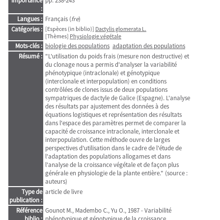
Importance
pp. 238-243
:
Langues :
Français (
fre
)
Catégories :
[Espèces (in biblio)]
Dactylis glomerata L.
[Thèmes]
Physiologie végétale
Mots-clés :
biologie des populations
adaptation des populations
Résumé :
"L'utilisation du poids frais (mesure non destructive) et
du clonage nous a permis d'analyser la variabilité
phénotypique (intraclonale) et génotypique
(interclonale et interpopulation) en conditions
contrôlées de clones issus de deux populations
sympatriques de dactyle de Galice (Espagne). L'analyse
des résultats par ajustement des données à des
équations logistiques et représentation des résultats
dans l'espace des paramètres permet de comparer la
capacité de croissance intraclonale, interclonale et
interpopulation. Cette méthode ouvre de larges
perspectives d'utilisation dans le cadre de l'étude de
l'adaptation des populations allogames et dans
l'analyse de la croissance végétale et de façon plus
générale en physiologie de la plante entière." (source :
auteurs)
Type de
article de livre
publication :
Référence
Gounot M., Madembo C., Yu O., 1987 - Variabilité
biblio :
phénotypique et génotypique de la croissance