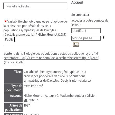
Accueil
Nouvelle recherche
Se connecter
accéder à votre compte de
Variabilité phénotypique et génotypique de
lecteur
la croissance pondérale dans deux
populations sympatriques de Dactyles
(Dactylis glomerata L.)
/
Michel Gounot
(1987)
Public
contenu dans
Biologie des populations : actes du colloque (Lyon, 4-6
septembre 1986)
/
Centre national de la recherche scientifique (CNRS)
(France)
(1987)
Titre :
Variabilité phénotypique et génotypique de la
croissance pondérale dans deux populations
sympatriques de Dactyles (Dactylis glomerata L.)
Type de
texte imprimé
document :
Auteurs :
Michel Gounot
, Auteur ;
C. Madembo
, Auteur ;
Olivier
Yu
, Auteur
Année de
1987
publication :