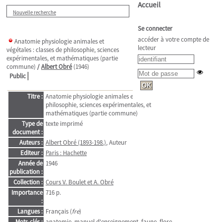
Accueil
Nouvelle recherche
Se connecter
accéder à votre compte de
Anatomie physiologie animales et
lecteur
végétales : classes de philosophie, sciences
expérimentales, et mathématiques (partie
commune)
/
Albert Obré
(1946)
Public
Titre :
Anatomie physiologie animales et végétales : classes de
philosophie, sciences expérimentales, et
mathématiques (partie commune)
Type de
texte imprimé
document :
Auteurs :
Albert Obré (1893-198.)
, Auteur
Editeur :
Paris : Hachette
Année de
1946
publication :
Collection :
Cours V. Boulet et A. Obré
Importance
716 p.
:
Langues :
Français (
fre
)
Mots-clés :
anatomie
manuel d'enseignement
faune
flore