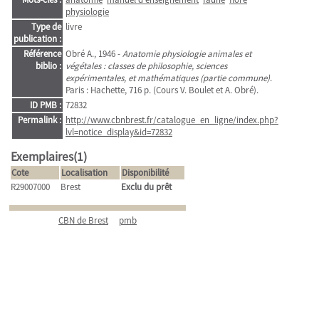
physiologie
Type de
livre
publication :
Référence
Obré A., 1946 -
Anatomie physiologie animales et
biblio :
végétales : classes de philosophie, sciences
expérimentales, et mathématiques (partie commune)
.
Paris : Hachette, 716 p. (Cours V. Boulet et A. Obré).
ID PMB :
72832
Permalink :
http://www.cbnbrest.fr/catalogue_en_ligne/index.php?
lvl=notice_display&id=72832
Exemplaires(1)
Cote
Localisation
Disponibilité
R29007000
Brest
Exclu du prêt
CBN de Brest
pmb