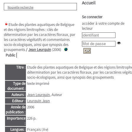
Accueil
Nouvelle recherche
Se connecter
accéder à votre compte de
Etude des plantes aquatiques de Belgique
lecteur
et des régions limitrophes : clés de
détermination par les caractères floraux, par
les caractères végétatifs et commentaires
socio-écologiques, ainsi que synopsis des
groupements
/
Jean Leurquin
(2006)
Public
Titre :
Etude des plantes aquatiques de Belgique et des régions limitrophes
détermination par les caractères floraux, par les caractères végét
socio-écologiques, ainsi que synopsis des groupements
Type de
texte imprimé
document :
Auteurs :
Jean Leurquin
, Auteur
Editeur :
Leurquin Jean
Année de
2006
publication :
Importance
226 p.
:
Langues :
Français (
fre
)