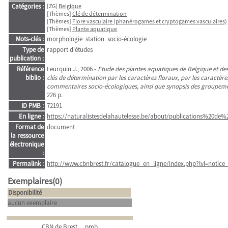
Catégories :
[ZG]
Belgique
[Thèmes]
Clé de détermination
[Thèmes]
Flore vasculaire (phanérogames et cryptogames vasculaires)
[Thèmes]
Plante aquatique
Mots-clés :
morphologie
station
socio-écologie
Type de
rapport d'études
publication :
Référence
Leurquin J., 2006 -
Etude des plantes aquatiques de Belgique et des
biblio :
clés de détermination par les caractères floraux, par les caractères
commentaires socio-écologiques, ainsi que synopsis des groupem
226 p.
ID PMB :
72191
En ligne :
https://naturalistesdelahautelesse.be/about/publications%20de%
Format de
document
la ressource
électronique
:
Permalink :
http://www.cbnbrest.fr/catalogue_en_ligne/index.php?lvl=notice
Exemplaires(0)
Disponibilité
aucun exemplaire
CBN de Brest
pmb