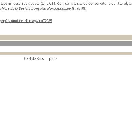
Liparis loeselii var. ovata (L.) L.C.M. Rich, dans le site du Conservatoire du littoral
ahiers de la Société française d'orchidophilie,
8
: 79-98.
php?lvl=notice_display&id=72085
CBN de Brest
pmb