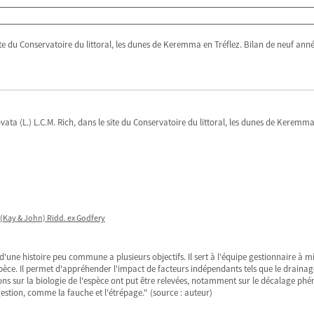
e site du Conservatoire du littoral, les dunes de Keremma en Tréflez. Bilan de neuf ann
. ovata (L.) L.C.M. Rich, dans le site du Conservatoire du littoral, les dunes de Kerem
ta (Kay & John) Ridd. ex Godfery
e d'une histoire peu commune a plusieurs objectifs. Il sert à l'équipe gestionnaire à m
spèce. Il permet d'appréhender l'impact de facteurs indépendants tels que le drainage
s sur la biologie de l'espèce ont put être relevées, notamment sur le décalage phé
estion, comme la fauche et l'étrépage." (source : auteur)