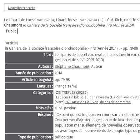
Nouvelle recherche
Le Liparis de Loesel var. ovata, Liparis loeselii var. ovata (L.) L.C.M. Rich, dans l
Chaumont
in Cahiers de la Société française d'orchidophilie, n°8 (Année 2014)
Public
[article]
in
Cahiers de la Société française d'orchidophilie
>
n°8 (Année 2014)
. - pp. 79-98
Titre :
Le Liparis de Loesel var. ovata, Liparis loeselii var
gestion et de suivi (2005-2013)
Auteurs :
Stéphane Chaumont
, Auteur
Année de publication :
2014
Article en page(s) :
pp. 79-98
Langues :
Français (
fre
)
Catégories :
[ZG]
TREFLEZ (29287)
[Espèces (in biblio)]
Liparis loeselii (L.) Rich. var. ova
[Sites]
FR - Anse de Goulven, dunes de Keremma
Mots-clés :
suivi
gestion
Résumé :
"Ce suivi qui est toujours en cours sur un site rich
Cela permet d'ajuster la gestion et de favoriser l'e
population mensuellement, de nouvelles observation
les avantages et inconvénients de chaque type de g
Type de publication :
périodique