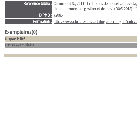
Référence biblio :
Chaumont S., 2014 - Le Liparis de Loesel var. ovata, 
de neuf années de gestion et de suivi (2005-2013).
C
ID PMB :
72085
Permalink :
http://www.cbnbrest.fr/catalogue_en_ligne/index.
Exemplaires(0)
Disponibilité
aucun exemplaire