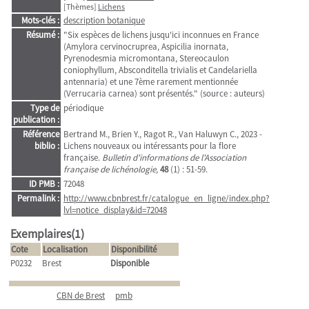
[Thèmes]
Lichens
Mots-clés :
description botanique
Résumé :
"Six espèces de lichens jusqu'ici inconnues en France
(Amylora cervinocruprea, Aspicilia inornata,
Pyrenodesmia micromontana, Stereocaulon
coniophyllum, Absconditella trivialis et Candelariella
antennaria) et une 7ème rarement mentionnée
(Verrucaria carnea) sont présentés." (source : auteurs)
Type de
périodique
publication :
Référence
Bertrand M., Brien Y., Ragot R., Van Haluwyn C., 2023 -
biblio :
Lichens nouveaux ou intéressants pour la flore
française.
Bulletin d'informations de l'Association
française de lichénologie,
48
(1) : 51-59.
ID PMB :
72048
Permalink :
http://www.cbnbrest.fr/catalogue_en_ligne/index.php?
lvl=notice_display&id=72048
Exemplaires(1)
Cote
Localisation
Disponibilité
P0232
Brest
Disponible
CBN de Brest
pmb