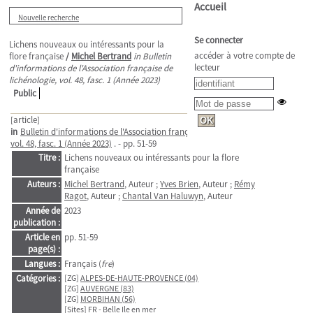
Accueil
Nouvelle recherche
Se connecter
Lichens nouveaux ou intéressants pour la
accéder à votre compte de
flore française
/
Michel Bertrand
in Bulletin
lecteur
d'informations de l'Association française de
lichénologie, vol. 48, fasc. 1 (Année 2023)
Public
[article]
in
Bulletin d'informations de l'Association française de lichénologie
>
vol. 48, fasc. 1 (Année 2023)
. - pp. 51-59
Titre :
Lichens nouveaux ou intéressants pour la flore
française
Auteurs :
Michel Bertrand
, Auteur ;
Yves Brien
, Auteur ;
Rémy
Ragot
, Auteur ;
Chantal Van Haluwyn
, Auteur
Année de
2023
publication :
Article en
pp. 51-59
page(s) :
Langues :
Français (
fre
)
Catégories :
[ZG]
ALPES-DE-HAUTE-PROVENCE (04)
[ZG]
AUVERGNE (83)
[ZG]
MORBIHAN (56)
[Sites]
FR - Belle Ile en mer