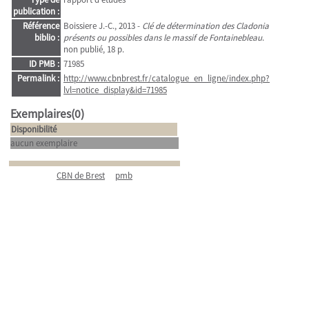
publication :
Référence
Boissiere J.-C., 2013 -
Clé de détermination des Cladonia
biblio :
présents ou possibles dans le massif de Fontainebleau
.
non publié, 18 p.
ID PMB :
71985
Permalink :
http://www.cbnbrest.fr/catalogue_en_ligne/index.php?
lvl=notice_display&id=71985
Exemplaires(0)
Disponibilité
aucun exemplaire
CBN de Brest
pmb