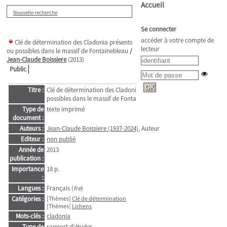
Accueil
Nouvelle recherche
Se connecter
accéder à votre compte de
Clé de détermination des Cladonia présents
lecteur
ou possibles dans le massif de Fontainebleau
/
Jean-Claude Boissiere
(2013)
Public
Titre :
Clé de détermination des Cladonia présents ou
possibles dans le massif de Fontainebleau
Type de
texte imprimé
document :
Auteurs :
Jean-Claude Boissiere (1937-2024)
, Auteur
Editeur :
non publié
Année de
2013
publication :
Importance
18 p.
:
Langues :
Français (
fre
)
Catégories :
[Thèmes]
Clé de détermination
[Thèmes]
Lichens
Mots-clés :
cladonia
Type de
rapport d'études