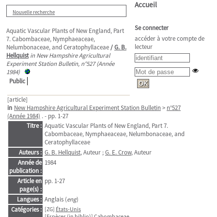
Accueil
Nouvelle recherche
Se connecter
Aquatic Vascular Plants of New England, Part
accéder à votre compte de
7. Cabombaceae, Nymphaeaceae,
lecteur
Nelumbonaceae, and Ceratophyllaceae
/
G. B.
Hellquist
in New Hampshire Agricultural
Experiment Station Bulletin, n°527 (Année
1984)
Public
[article]
in
New Hampshire Agricultural Experiment Station Bulletin
>
n°527
(Année 1984)
. - pp. 1-27
Titre :
Aquatic Vascular Plants of New England, Part 7.
Cabombaceae, Nymphaeaceae, Nelumbonaceae, and
Ceratophyllaceae
Auteurs :
G. B. Hellquist
, Auteur ;
G. E. Crow
, Auteur
Année de
1984
publication :
Article en
pp. 1-27
page(s) :
Langues :
Anglais (
eng
)
Catégories :
[ZG]
États-Unis
[Espèces (in biblio)]
Cabombaceae