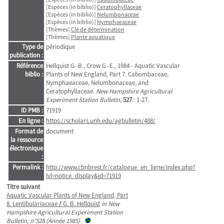
[Espèces (in biblio)]
Ceratophyllaceae
[Espèces (in biblio)]
Nelumbonaceae
[Espèces (in biblio)]
Nymphaeaceae
[Thèmes]
Clé de détermination
[Thèmes]
Plante aquatique
Type de
périodique
publication :
Référence
Hellquist G.-B., Crow G.-E., 1984 - Aquatic Vascular
biblio :
Plants of New England, Part 7. Cabombaceae,
Nymphaeaceae, Nelumbonaceae, and
Ceratophyllaceae.
New Hampshire Agricultural
Experiment Station Bulletin,
527
: 1-27.
ID PMB :
71919
En ligne :
https://scholars.unh.edu/agbulletin/488/
Format de
document
la ressource
électronique
:
Permalink :
http://www.cbnbrest.fr/catalogue_en_ligne/index.php?
lvl=notice_display&id=71919
Titre suivant
Aquatic Vascular Plants of New England, Part
8. Lentibulariaceae
/
G. B. Hellquist
in New
Hampshire Agricultural Experiment Station
Bulletin, n°528 (Année 1985)