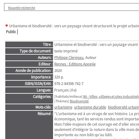
Nouvelle recherche
Urbanisme et biodiversité : vers un paysage vivant structurant le projet urbain
Public
Titre :
Urbanisme et biodiversité : vers un paysage vivant 
Type de document :
texte imprimé
Auteurs :
Philippe Clergeau
, Auteur
Editeur :
Rennes : Editions Apogée
Année de publication :
2020
Importance :
329 p.
ISBN/ISSN/EAN :
978-2-84398-742-7
Langues :
Français (
fre
)
Catégories :
[habitats/milieux]
86 - Villes, villages et sites industriel
[Thèmes]
Biodiversité
Mots-clés :
urbanisme
urbanisme durable
biodiversité urbai
Résumé :
"L'urbanisme est à un virage de son histoire. La p
économique, tant les services rendus sont importa
Mais l'idée majeure de cet ouvrage est d'aller encor
seulement d'intégrer la nature dans la ville mais d
importante au non-bâti qu'au bâti.