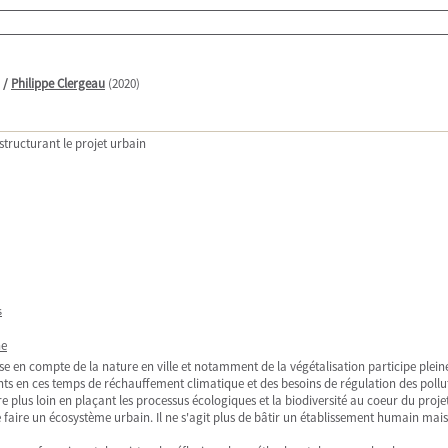
/
Philippe Clergeau
(2020)
structurant le projet urbain
s
ne
rise en compte de la nature en ville et notamment de la végétalisation participe ple
nts en ces temps de réchauffement climatique et des besoins de régulation des pollu
e plus loin en plaçant les processus écologiques et la biodiversité au coeur du projet 
e faire un écosystème urbain. Il ne s'agit plus de bâtir un établissement humain mai