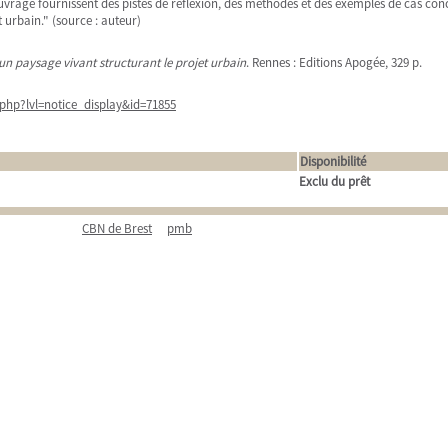
rage fournissent des pistes de réflexion, des méthodes et des exemples de cas conc
urbain." (source : auteur)
 un paysage vivant structurant le projet urbain
. Rennes : Editions Apogée, 329 p.
php?lvl=notice_display&id=71855
Disponibilité
Exclu du prêt
CBN de Brest
pmb