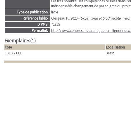
Les très nombreuses compétences réunies dans l'ouv
indispensable changement de paradigme du projet 
Type de publication :
livre
Référence biblio :
Clergeau P., 2020 -
Urbanisme et biodiversité : vers
ID PMB :
71855
Permalink :
http://www.cbnbrest.fr/catalogue_en_ligne/index.
Exemplaires(1)
Cote
Localisation
SBE3 2 CLE
Brest