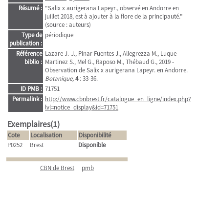
Résumé :
"Salix x aurigerana Lapeyr., observé en Andorre en
juillet 2018, est à ajouter à la flore de la principauté."
(source : auteurs)
Type de
périodique
publication :
Référence
Lazare J.-J., Pinar Fuentes J., Allegrezza M., Luque
biblio :
Martinez S., Mel G., Raposo M., Thébaud G., 2019 -
Observation de Salix x aurigerana Lapeyr. en Andorre.
Botanique,
4
: 33-36.
ID PMB :
71751
Permalink :
http://www.cbnbrest.fr/catalogue_en_ligne/index.php?
lvl=notice_display&id=71751
Exemplaires(1)
Cote
Localisation
Disponibilité
P0252
Brest
Disponible
CBN de Brest
pmb