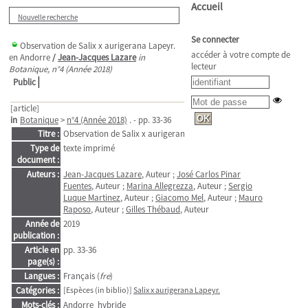
Accueil
Nouvelle recherche
Se connecter
Observation de Salix x aurigerana Lapeyr.
accéder à votre compte de
en Andorre
/
Jean-Jacques Lazare
in
lecteur
Botanique, n°4 (Année 2018)
Public
[article]
in
Botanique
>
n°4 (Année 2018)
. - pp. 33-36
Titre :
Observation de Salix x aurigerana Lapeyr. en Andorre
Type de
texte imprimé
document :
Auteurs :
Jean-Jacques Lazare
, Auteur ;
José Carlos Pinar
Fuentes
, Auteur ;
Marina Allegrezza
, Auteur ;
Sergio
Luque Martinez
, Auteur ;
Giacomo Mel
, Auteur ;
Mauro
Raposo
, Auteur ;
Gilles Thébaud
, Auteur
Année de
2019
publication :
Article en
pp. 33-36
page(s) :
Langues :
Français (
fre
)
Catégories :
[Espèces (in biblio)]
Salix x aurigerana Lapeyr.
Mots-clés :
Andorre
hybride