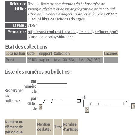
Référence
Revue :
Travaux et mémoires du Laboratoire de
biblio :
biologie végétale et de phytogéographie de la Faculté
Libre des Sciences d'Angers : notes et mémoires
, Angers
: Faculté libre des sciences d'Angers.
ID PMB :
71357
Permalink :
http://www.cbnbrest.fr/catalogue_en_ligne/index.php?
lvl=notice_display&id=71357
Etat des collections
Localisation
Cote
Support
Collection
Lacunes
Brest
P0103
papier
fasc. 20(1964) - fasc. 24(1969)
Liste des numéros ou bulletins :
par
numéro
Rechercher
: le
les
à
par
bulletins :
date :
de
Numéro ou
Mention
Nombre
élément de
Titre
de date :
d'articles
périodique