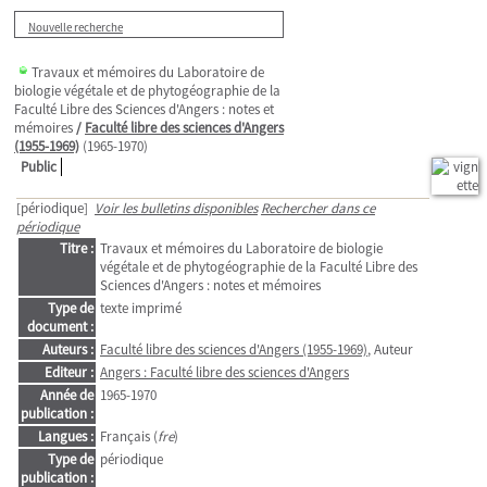
Nouvelle recherche
Travaux et mémoires du Laboratoire de
biologie végétale et de phytogéographie de la
Faculté Libre des Sciences d'Angers : notes et
mémoires
/
Faculté libre des sciences d'Angers
(1955-1969)
(1965-1970)
Public
[périodique]
Voir les bulletins disponibles
Rechercher dans ce
périodique
Titre :
Travaux et mémoires du Laboratoire de biologie
végétale et de phytogéographie de la Faculté Libre des
Sciences d'Angers : notes et mémoires
Type de
texte imprimé
document :
Auteurs :
Faculté libre des sciences d'Angers (1955-1969)
, Auteur
Editeur :
Angers : Faculté libre des sciences d'Angers
Année de
1965-1970
publication :
Langues :
Français (
fre
)
Type de
périodique
publication :