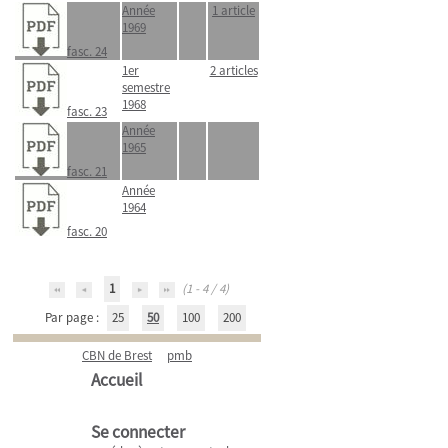
Année
1 article
1969
fasc. 24
1er
2 articles
semestre
1968
fasc. 23
Année
1965
fasc. 21
Année
1964
fasc. 20
1
(1 - 4 / 4)
Par page :
25
50
100
200
CBN de Brest
pmb
Accueil
Se connecter