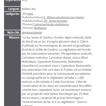
:
Langues :
Italien (
ita
)
Catégories :
[ZG]
Italie
[habitats/milieux]
2 - Milieux aquatiques non marins
[habitats/milieux]
ZH - Zones humides
[Thèmes]
Cartographie des végétations
[Thèmes]
Végétation
Mots-clés :
phytosociologie
Résumé :
"Le lac Santo di Cembra (Trentin, Alpes centrales, Italie
du Nord) est un lac d'origine glaciaire situé à 1194 m
d'altitude sur les montagnes du versant orographique
droit de la Vallée de Cembra. La végétation est formée
par les associations suivantes : Phragmitetum australis,
Caricetum rostratae, Caricetum elatae, Junco effusi-
Molinietum, Cyperetum flavescentis, Bidentetum
tripartitae et Juncetum macri. Cyperetum flavescentis,
une association très rare dans le Trentin, est un habitat
d'intérêt prioritaire pour la Communauté européenne.
La cartographie de la végétation (échelle 1: 1.000
environ) a été réalisée à l'aide d'un drone. L'état de
conservation du lac dans son ensemble peut être défini
comme bon, cependant, le lac est maintenant menacé
par un projet de valorisation touristique qui, s'il était
mis en œuvre, causerait de graves dommages à
l'environnement du lac et à sa végétation." (source :
auteurs)