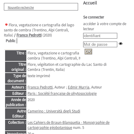
Accueil
Nouvelle recherche
Se connecter
accéder à votre compte de
Flora, vegetazione e cartografia del lago
lecteur
santo de cembra (Trentino, Alpi Centrali,
Italia)
/
Franco Pedrotti
(2020)
Public
Titre :
Flora, vegetazione e cartografia del lago santo de
cembra (Trentino, Alpi Centrali, Italia)
Titre
Flore, végétation et cartographie du Lac Santo di
original :
Cembra (Trentin, Italia)
Type de
texte imprimé
document :
Auteurs :
Franco Pedrotti
, Auteur ;
Edmir Murrja
, Auteur
Editeur :
Paris : Société française de phytosociologie
Année de
2020
publication :
Autre
Camerino : Università degli Studi
Editeur :
Collection :
Les Cahiers de Braun-Blanquetia - Monographie de
cartographie géobotanique
num. 5
Importance
20 p.